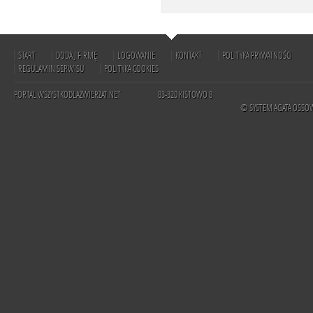
START
DODAJ FIRMĘ
LOGOWANIE
KONTAKT
POLITYKA PRYWATNOŚCI
REGULAMIN SERWISU
POLITYKA COOKIES
PORTAL WSZYSTKODLAZWIERZAT.NET
83-320 KISTOWO 8
© SYSTEM AGATA OSSO