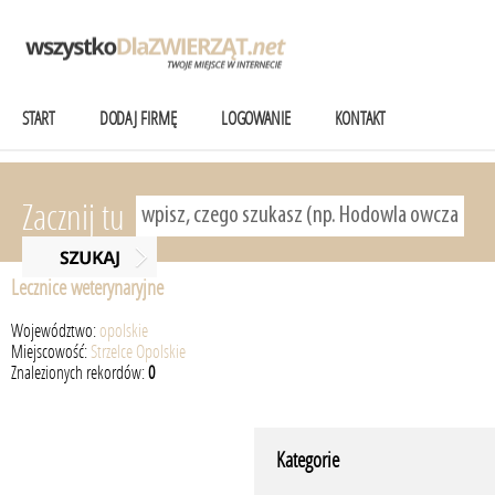
START
DODAJ FIRMĘ
LOGOWANIE
KONTAKT
Zacznij tu
Lecznice weterynaryjne
Województwo:
opolskie
Miejscowość:
Strzelce Opolskie
Znalezionych rekordów:
0
Kategorie