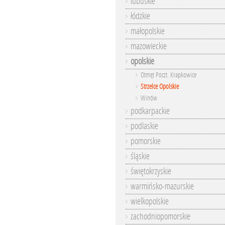
lubuskie
łódzkie
małopolskie
mazowieckie
opolskie
Otmęt Poczt. Krapkowice
Strzelce Opolskie
Winów
podkarpackie
podlaskie
pomorskie
śląskie
świętokrzyskie
warmińsko-mazurskie
wielkopolskie
zachodniopomorskie