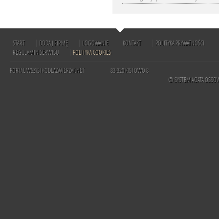
START
DODAJ FIRMĘ
LOGOWANIE
KONTAKT
POLITYKA PRYWATNOŚCI
REGULAMIN SERWISU
POLITYKA COOKIES
PORTAL WSZYSTKODLAZWIERZAT.NET
83-320 KISTOWO 8
© SYSTEM AGATA OSSO