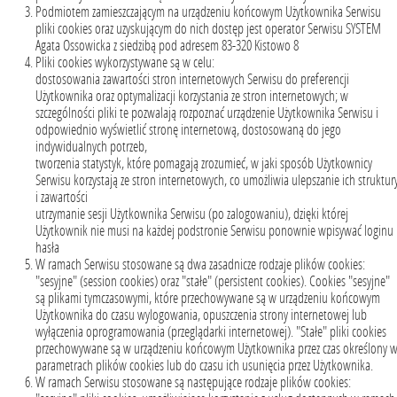
Podmiotem zamieszczającym na urządzeniu końcowym Użytkownika Serwisu
pliki cookies oraz uzyskującym do nich dostęp jest operator Serwisu SYSTEM
Agata Ossowicka z siedzibą pod adresem 83-320 Kistowo 8
Pliki cookies wykorzystywane są w celu:
dostosowania zawartości stron internetowych Serwisu do preferencji
Użytkownika oraz optymalizacji korzystania ze stron internetowych; w
szczególności pliki te pozwalają rozpoznać urządzenie Użytkownika Serwisu i
odpowiednio wyświetlić stronę internetową, dostosowaną do jego
indywidualnych potrzeb,
tworzenia statystyk, które pomagają zrozumieć, w jaki sposób Użytkownicy
Serwisu korzystają ze stron internetowych, co umożliwia ulepszanie ich struktur
i zawartości
utrzymanie sesji Użytkownika Serwisu (po zalogowaniu), dzięki której
Użytkownik nie musi na każdej podstronie Serwisu ponownie wpisywać loginu 
hasła
W ramach Serwisu stosowane są dwa zasadnicze rodzaje plików cookies:
"sesyjne" (session cookies) oraz "stałe" (persistent cookies). Cookies "sesyjne"
są plikami tymczasowymi, które przechowywane są w urządzeniu końcowym
Użytkownika do czasu wylogowania, opuszczenia strony internetowej lub
wyłączenia oprogramowania (przeglądarki internetowej). "Stałe" pliki cookies
przechowywane są w urządzeniu końcowym Użytkownika przez czas określony 
parametrach plików cookies lub do czasu ich usunięcia przez Użytkownika.
W ramach Serwisu stosowane są następujące rodzaje plików cookies: