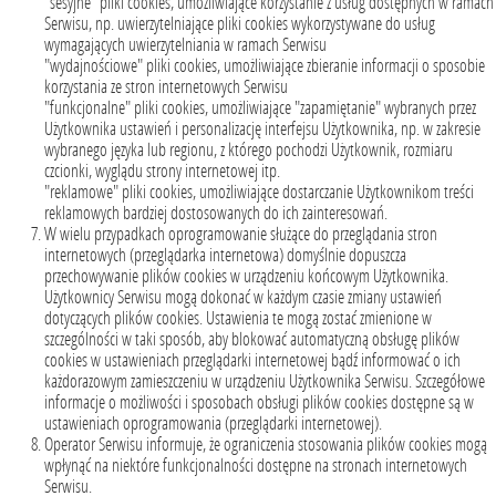
"sesyjne" pliki cookies, umożliwiające korzystanie z usług dostępnych w ramach
Serwisu, np. uwierzytelniające pliki cookies wykorzystywane do usług
wymagających uwierzytelniania w ramach Serwisu
"wydajnościowe" pliki cookies, umożliwiające zbieranie informacji o sposobie
korzystania ze stron internetowych Serwisu
"funkcjonalne" pliki cookies, umożliwiające "zapamiętanie" wybranych przez
Użytkownika ustawień i personalizację interfejsu Użytkownika, np. w zakresie
wybranego języka lub regionu, z którego pochodzi Użytkownik, rozmiaru
czcionki, wyglądu strony internetowej itp.
"reklamowe" pliki cookies, umożliwiające dostarczanie Użytkownikom treści
reklamowych bardziej dostosowanych do ich zainteresowań.
W wielu przypadkach oprogramowanie służące do przeglądania stron
internetowych (przeglądarka internetowa) domyślnie dopuszcza
przechowywanie plików cookies w urządzeniu końcowym Użytkownika.
Użytkownicy Serwisu mogą dokonać w każdym czasie zmiany ustawień
dotyczących plików cookies. Ustawienia te mogą zostać zmienione w
szczególności w taki sposób, aby blokować automatyczną obsługę plików
cookies w ustawieniach przeglądarki internetowej bądź informować o ich
każdorazowym zamieszczeniu w urządzeniu Użytkownika Serwisu. Szczegółowe
informacje o możliwości i sposobach obsługi plików cookies dostępne są w
ustawieniach oprogramowania (przeglądarki internetowej).
Operator Serwisu informuje, że ograniczenia stosowania plików cookies mogą
wpłynąć na niektóre funkcjonalności dostępne na stronach internetowych
Serwisu.