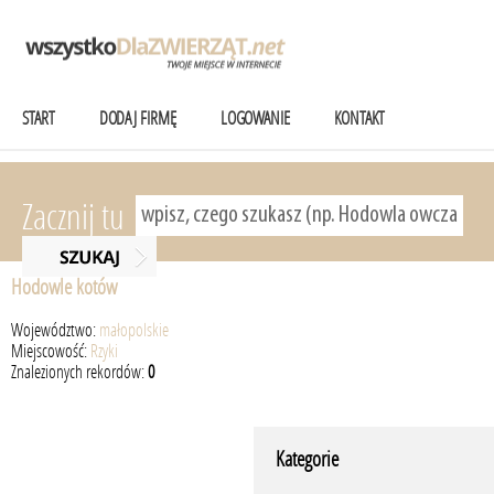
START
DODAJ FIRMĘ
LOGOWANIE
KONTAKT
Zacznij tu
Hodowle kotów
Województwo:
małopolskie
Miejscowość:
Rzyki
Znalezionych rekordów:
0
Kategorie