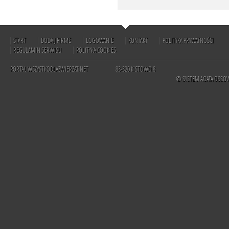
START
DODAJ FIRMĘ
LOGOWANIE
KONTAKT
POLITYKA PRYWATNOŚCI
REGULAMIN SERWISU
POLITYKA COOKIES
PORTAL WSZYSTKODLAZWIERZAT.NET
83-320 KISTOWO 8
© SYSTEM AGATA OSSO