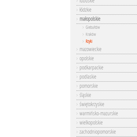
lubuskie
łódzkie
małopolskie
Giebułtów
Kraków
Rzyki
mazowieckie
opolskie
podkarpackie
podlaskie
pomorskie
śląskie
świętokrzyskie
warmińsko-mazurskie
wielkopolskie
zachodniopomorskie